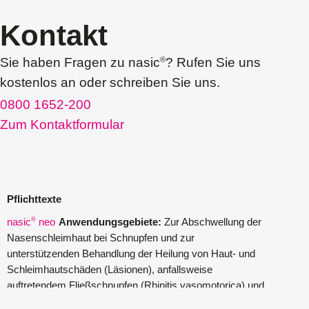
Akkermansia Probiocult
Kontakt
Murnauers Bachblüten
Cannaren-Cannaxil
®
Sie haben Fragen zu nasic
?
Rufen Sie uns
nasic
®
kostenlos an oder schreiben Sie uns.
neo-angin
®
0800 1652-200
Elektrolyte +
Zum Kontaktformular
Femannose
®
Soledum
®
Bronchicum
®
Contramutan
®
Pflichttexte
Monapax
®
®
nasic
neo
Anwendungsgebiete:
Zur Abschwellung der
Nasenschleimhaut bei Schnupfen und zur
Bronchostop
®
unterstützenden Behandlung der Heilung von Haut- und
taxofit
®
Schleimhautschäden (Läsionen), anfallsweise
Laxatan
®
M
auftretendem Fließschnupfen (Rhinitis vasomotorica) und
Euminz
®
zur Behandlung der Nasenatmungsbehinderung nach